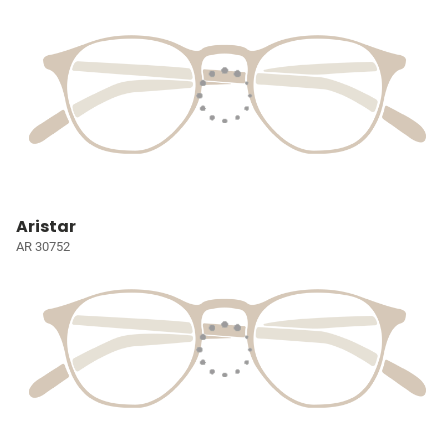
Aristar
AR 30752