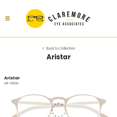
Back to Collection
Aristar
Aristar
AR 18656