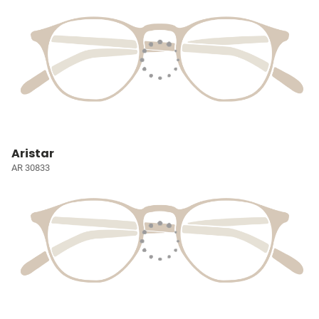
Aristar
AR 30833